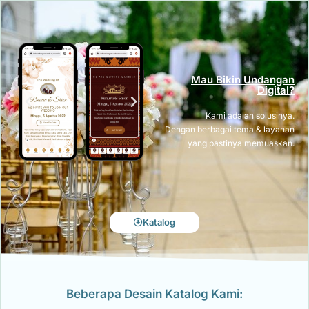
Mau Bikin Undangan
Digital?
Kami adalah solusinya.
Dengan berbagai tema & layanan
yang pastinya memuaskan.
Katalog
Beberapa Desain Katalog Kami: