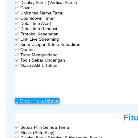
✅ Display Scroll (Vertical Scroll)
✅ Cover
✅ Unlimited Nama Tamu
✅ Countdown Timer
✅ Detail Info Akad
✅ Detail Info Resepsi
✅ Protokol Kesehatan
✅ Link Live Streaming
✅ Kirim Ucapan & Info Kehadiran
✅ Quotes
✅ Turut Mengundang
✅ Tools Sebar Undangan
✅ Masa Aktif 1 Tahun
Order Paket Basic
Fit
✅ Bebas Pilih Semua Tema
✅ Musik (Auto Play)
✅ Display Scroll (Vertical & Horizontal Scroll)