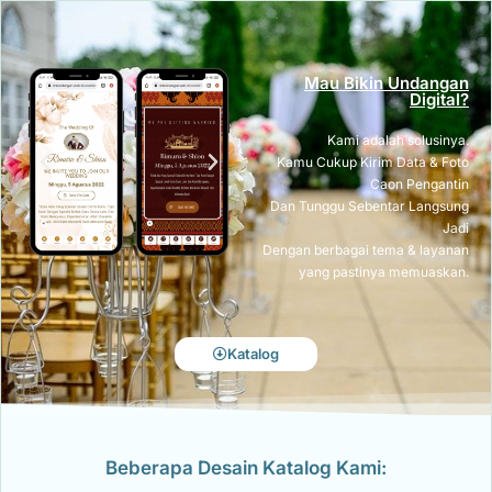
Mau Bikin Undangan
Digital?
Kami adalah solusinya.
Kamu Cukup Kirim Data & Foto
Caon Pengantin
Dan Tunggu Sebentar Langsung
Jadi
Dengan berbagai tema & layanan
yang pastinya memuaskan.
Katalog
Beberapa Desain Katalog Kami: