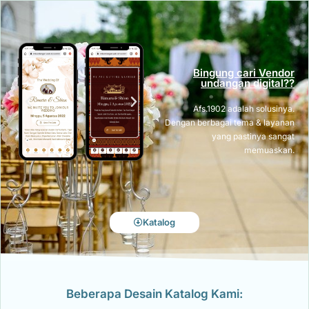
Bingung cari Vendor
undangan digital??
Afs.1902 adalah solusinya.
Dengan berbagai tema & layanan
yang pastinya sangat
memuaskan.
Katalog
Beberapa Desain Katalog Kami: